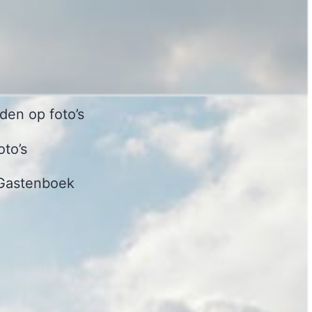
en op foto’s
oto’s
Gastenboek