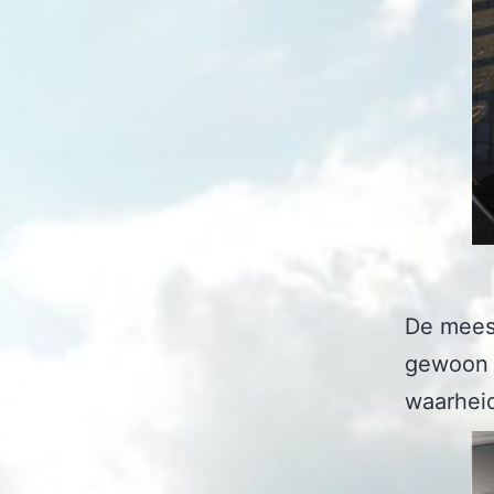
De meest
gewoon c
waarhei