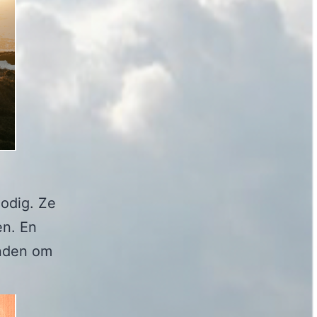
odig. Ze
en. En
inden om