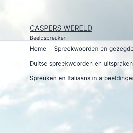
Ga
naar
de
CASPERS WERELD
inhoud
Beeldspreuken
Home
Spreekwoorden en gezegde
Duitse spreekwoorden en uitspraken 
Spreuken en Italiaans in afbeeldinge