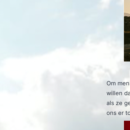
Om mens
willen d
als ze g
ons er t