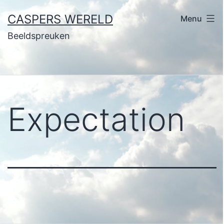
Ga
CASPERS WERELD
Menu
naar
Beeldspreuken
de
inhoud
Expectation