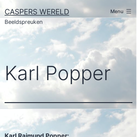
Ga
CASPERS WERELD
Menu
naar
Beeldspreuken
de
inhoud
Karl Popper
Karl Raimund Popper: