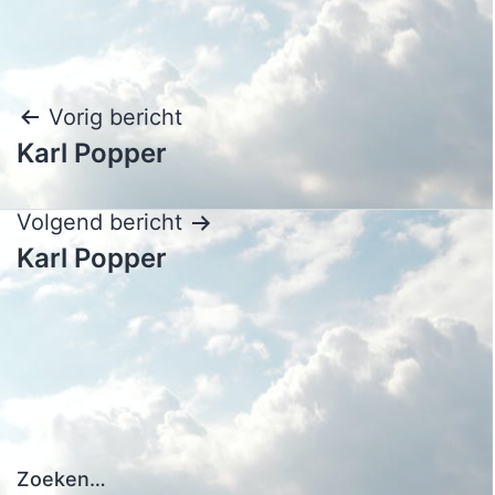
Bericht
Vorig bericht
Karl Popper
navigatie
Volgend bericht
Karl Popper
Zoeken…