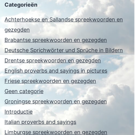
Categorieën
Achterhoekse en Sallandse spreekwoorden en
gezegden
Brabantse spreekwoorden en gezegden
Deutsche Sprichwörter und Sprüche in Bildern
Drentse spreekwoorden en gezegden
English proverbs and sayings in pictures
Friese spreekwoorden en gezegden
Geen categorie
Groningse spreekwoorden en gezegden
Introductie
Italian proverbs and sayings
Limburgse spreekwoorden en gezegden