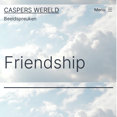
Ga
CASPERS WERELD
Menu
naar
Beeldspreuken
de
inhoud
Friendship