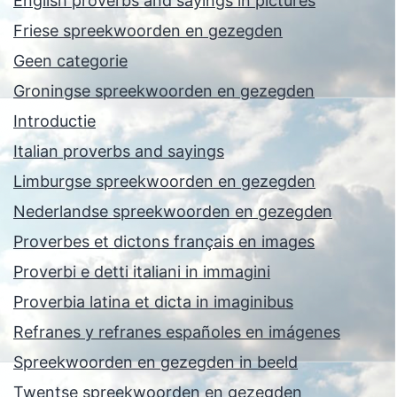
English proverbs and sayings in pictures
Friese spreekwoorden en gezegden
Geen categorie
Groningse spreekwoorden en gezegden
Introductie
Italian proverbs and sayings
Limburgse spreekwoorden en gezegden
Nederlandse spreekwoorden en gezegden
Proverbes et dictons français en images
Proverbi e detti italiani in immagini
Proverbia latina et dicta in imaginibus
Refranes y refranes españoles en imágenes
Spreekwoorden en gezegden in beeld
Twentse spreekwoorden en gezegden