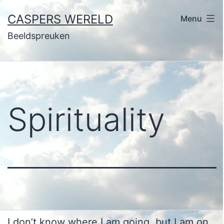
Ga
CASPERS WERELD
Menu
naar
Beeldspreuken
de
inhoud
Spirituality
I don’t know where I am going, but I am on