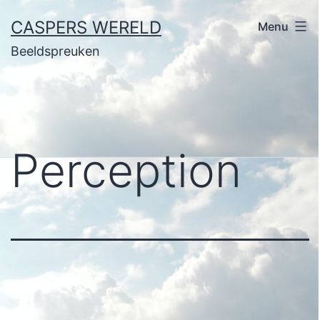
Ga
CASPERS WERELD
Menu
naar
Beeldspreuken
de
inhoud
Perception