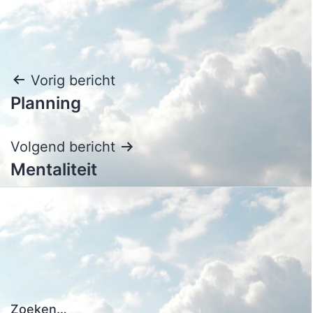
Bericht
Vorig bericht
Planning
navigatie
Volgend bericht
Mentaliteit
Zoeken…