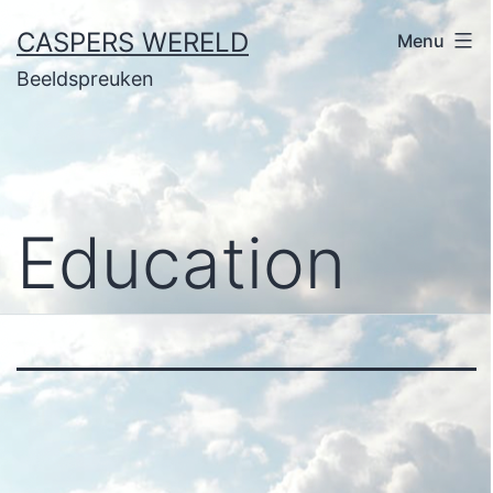
Ga
CASPERS WERELD
Menu
naar
Beeldspreuken
de
inhoud
Education