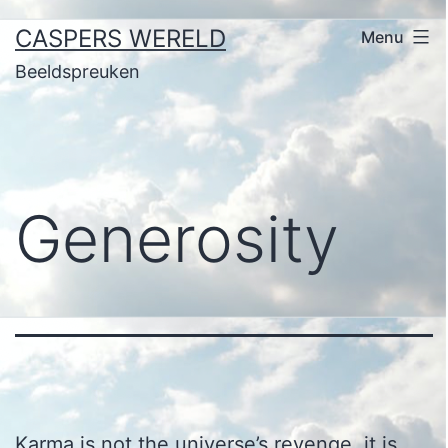
Ga
CASPERS WERELD
Menu
naar
Beeldspreuken
de
inhoud
Generosity
Karma is not the universe’s revenge, it is