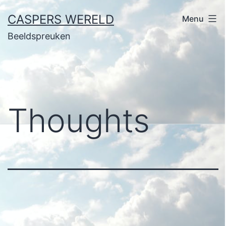
Ga
CASPERS WERELD
Menu
naar
Beeldspreuken
de
inhoud
Thoughts