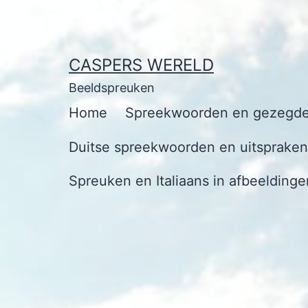
Ga
naar
de
CASPERS WERELD
inhoud
Beeldspreuken
Home
Spreekwoorden en gezegde
Duitse spreekwoorden en uitspraken 
Spreuken en Italiaans in afbeeldinge