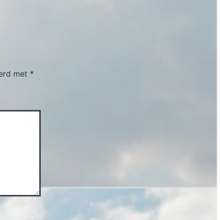
eerd met
*