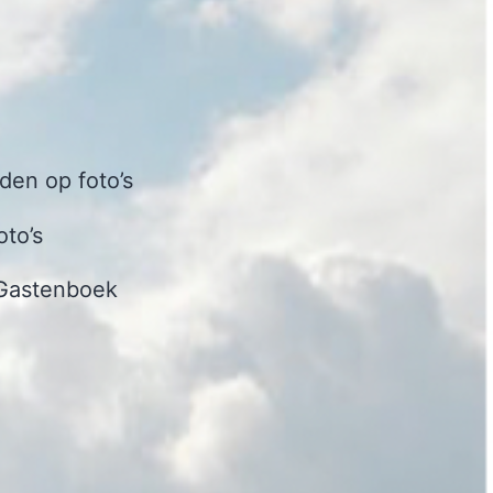
en op foto’s
oto’s
Gastenboek