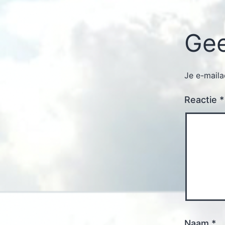
Gee
Je e-maila
Reactie
*
Naam
*