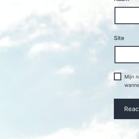
Site
Mijn 
wannee