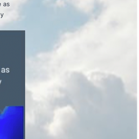
e as
ly