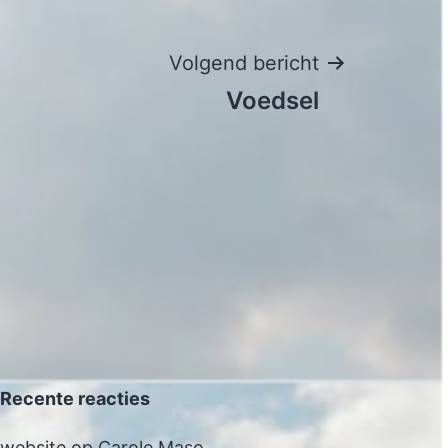
Volgend bericht
Voedsel
Recente reacties
website
op
Carole Maso