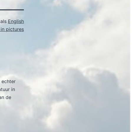
 als
English
in pictures
 echter
atuur in
an de