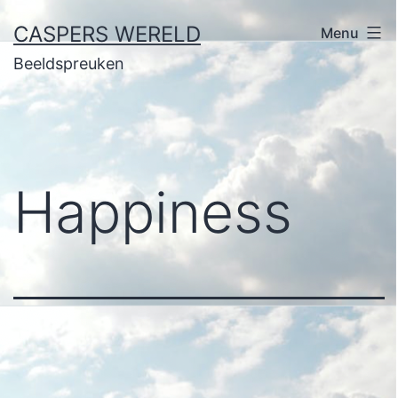
Ga
CASPERS WERELD
Menu
naar
Beeldspreuken
de
inhoud
Happiness