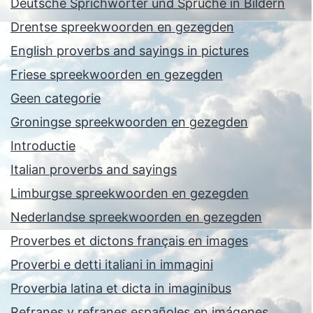
Deutsche Sprichwörter und Sprüche in Bildern
Drentse spreekwoorden en gezegden
English proverbs and sayings in pictures
Friese spreekwoorden en gezegden
Geen categorie
Groningse spreekwoorden en gezegden
Introductie
Italian proverbs and sayings
Limburgse spreekwoorden en gezegden
Nederlandse spreekwoorden en gezegden
Proverbes et dictons français en images
Proverbi e detti italiani in immagini
Proverbia latina et dicta in imaginibus
Refranes y refranes españoles en imágenes